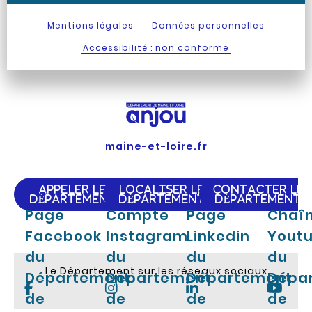
Mentions légales
Données personnelles
Accessibilité : non conforme
maine-et-loire.fr
APPELER LE
LOCALISER LE
CONTACTER LE
DÉPARTEMENT
DÉPARTEMENT
DÉPARTEMENT
Page
Compte
Page
Chaî
Facebook
Instagram
Linkedin
Yout
du
du
du
du
Le Département sur les réseaux sociaux
Département
Département
Département
Dépa
de
de
de
de