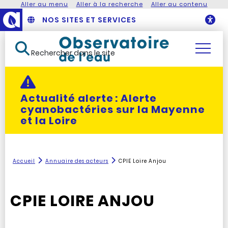
Aller au menu
Aller à la recherche
Aller au contenu
NOS SITES ET SERVICES
O
Rechercher dans le site
Actualité alerte :
Alerte
cyanobactéries sur la Mayenne
et la Loire
Accueil
Annuaire des acteurs
CPIE Loire Anjou
CPIE LOIRE ANJOU