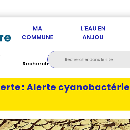
Aller au menu
Aller à la recherche
Aller au c
MA
L'EAU EN
COMMUNE
ANJOU
r
Rechercher
erte :
Alerte cyanobactérie