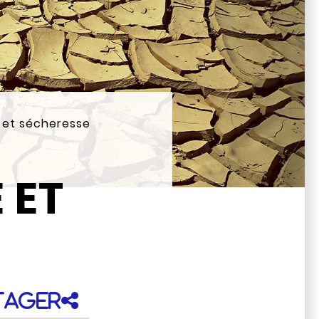
e et sécheresse
 ET
tager