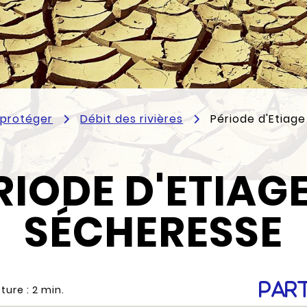
t protéger
Débit des rivières
Période d'Etiag
RIODE D'ETIAGE
SÉCHERESSE
Par
ture :
2
min.