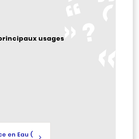
s principaux usages
e en Eau (