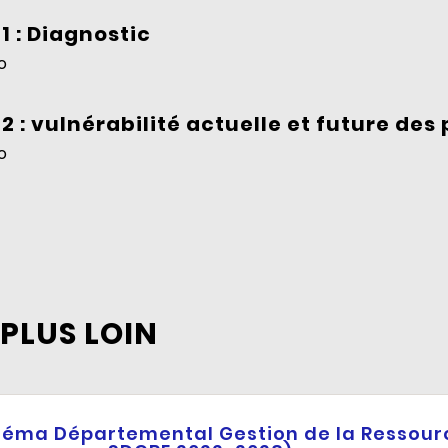
1 : Diagnostic
o
2 : vulnérabilité actuelle et future de
o
 PLUS LOIN
chéma Départemental Gestion de la Ressourc