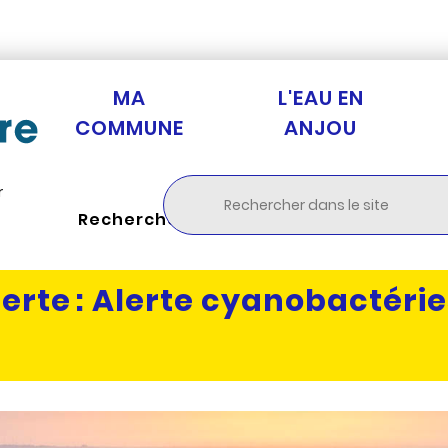
Aller au menu
Aller à la recherche
Aller au c
MA
L'EAU EN
COMMUNE
ANJOU
r
Rechercher
erte :
Alerte cyanobactérie