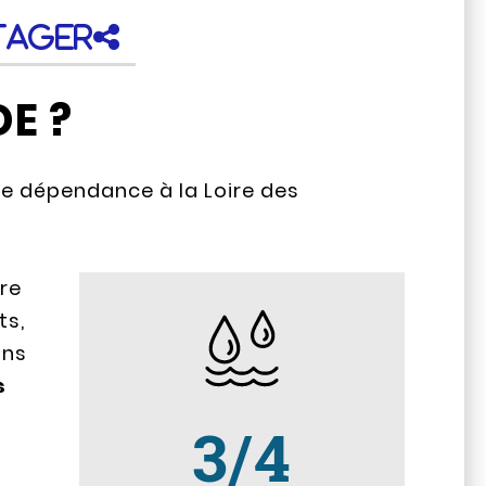
tager
E ?
e dépendance à la Loire des
ure
ts,
ons
s
3/4