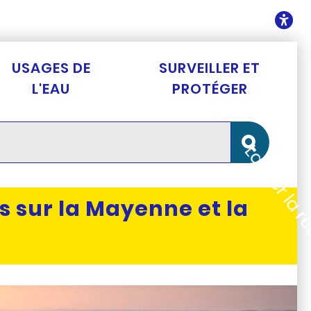
ontenu
O
USAGES DE
SURVEILLER ET
L'EAU
PROTÉGER
Lancer la 
s sur la Mayenne et la