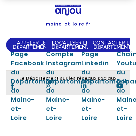
maine-et-loire.fr
APPELER LE
LOCALISER LE
CONTACTER LE
DÉPARTEMENT
DÉPARTEMENT
DÉPARTEMENT
Page
Compte
Page
Chaî
Facebook
Instagram
Linkedin
Yout
du
du
du
du
Le Département sur les réseaux sociaux
Département
Département
Département
Dépa
de
de
de
de
Maine-
Maine-
Maine-
Main
et-
et-
et-
et-
Loire
Loire
Loire
Loire