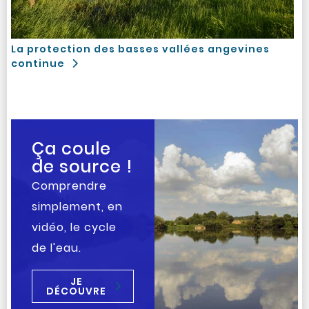
La protection des basses vallées angevines
continue
Ça coule
de source !
Comprendre
simplement, en
vidéo, le cycle
de l'eau.
JE
DÉCOUVRE