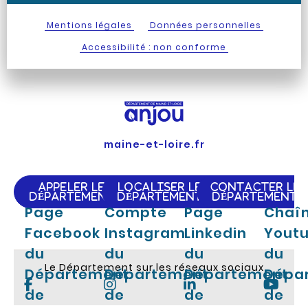
Mentions légales
Données personnelles
Accessibilité : non conforme
maine-et-loire.fr
APPELER LE
LOCALISER LE
CONTACTER LE
DÉPARTEMENT
DÉPARTEMENT
DÉPARTEMENT
Page
Compte
Page
Chaî
Facebook
Instagram
Linkedin
Yout
du
du
du
du
Le Département sur les réseaux sociaux
Département
Département
Département
Dépa
de
de
de
de