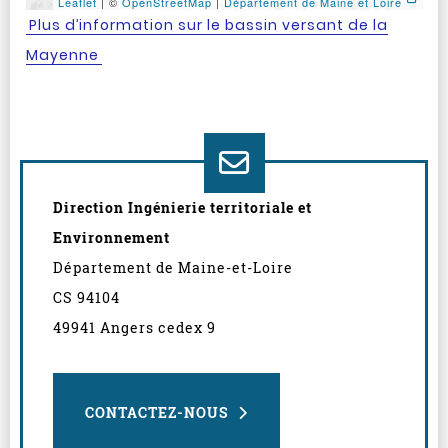
Leaflet
| ©
OpenStreetMap
|
Département de Maine et Loire
Aller avant la carte
Plus d’information sur le bassin versant de la
Mayenne
Direction Ingénierie territoriale et
Environnement
Département de Maine-et-Loire
CS 94104
49941 Angers cedex 9
CONTACTEZ-NOUS