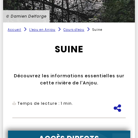
Vue de l'Avresne
© Damien Delforge
Accueil
L'eau en Anjou
Cours d'eau
Suine
SUINE
Découvrez les informations essentielles sur
cette rivière de l’Anjou.
Temps de lecture :
1
min.
Pa