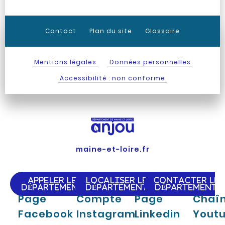
Contact
Plan du site
Glossaire
Mentions légales
Données personnelles
Accessibilité : non conforme
maine-et-loire.fr
APPELER LE
LOCALISER LE
CONTACTER LE
DÉPARTEMENT
DÉPARTEMENT
DÉPARTEMENT
Page
Compte
Page
Chaî
Facebook
Instagram
Linkedin
Yout