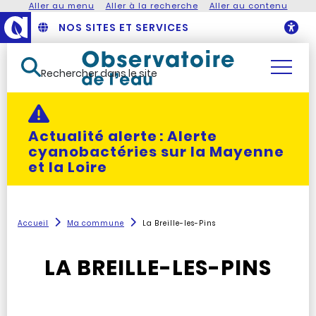
Aller au menu
Aller à la recherche
Aller au contenu
NOS SITES ET SERVICES
O
Rechercher dans le site
Actualité alerte :
Alerte
cyanobactéries sur la Mayenne
et la Loire
Accueil
Ma commune
La Breille-les-Pins
LA BREILLE-LES-PINS