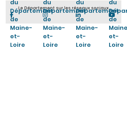
du
du
du
du
Le Département sur les réseaux sociaux
Département
Département
Département
Dépa
de
de
de
de
Maine-
Maine-
Maine-
Main
et-
et-
et-
et-
Loire
Loire
Loire
Loire