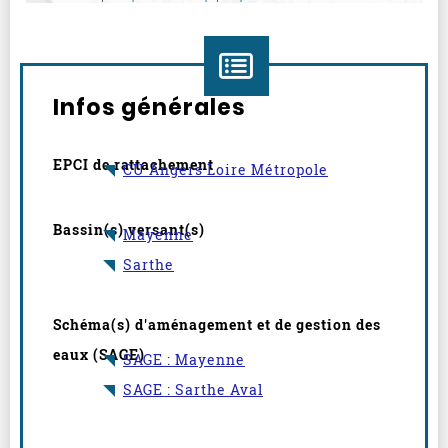
Aller avant la carte
Infos générales
EPCI de rattachement
CU Angers Loire Métropole
Bassin(s) versant(s)
Mayenne
Sarthe
Schéma(s) d'aménagement et de gestion des
eaux (SAGE)
SAGE : Mayenne
SAGE : Sarthe Aval