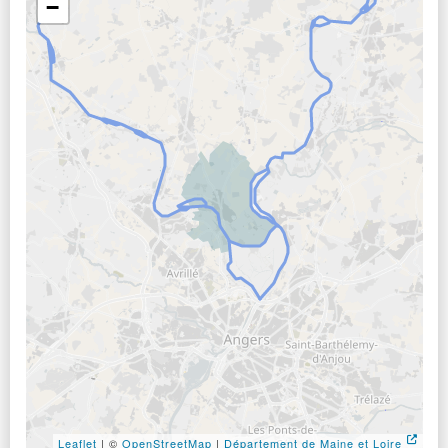
−
Leaflet
| ©
OpenStreetMap
|
Département de Maine et Loire