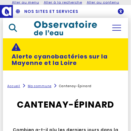
Aller au menu
Aller à la recherche
Aller au contenu
NOS SITES ET SERVICES
O
Rechercher dans le site
Actualité alerte :
Alerte cyanobactéries sur la
Mayenne et la Loire
Accueil
Ma commune
Cantenay-Épinard
CANTENAY-ÉPINARD
Combien a-t-il plu les derniers jours dans la