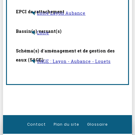
EPCI de rattachement
Loire Layon Aubance
Bassin(s) versant(s)
Loire
Schéma(s) d'aménagement et de gestion des
eaux (SAGE)
SAGE : Layon - Aubance - Louets
Contact
Plan du site
Glossaire