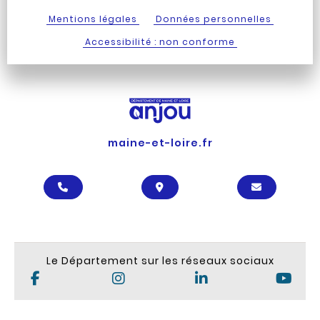
Mentions légales
Données personnelles
Accessibilité : non conforme
maine-et-loire.fr
APPELER LE DÉPARTEMENT
LOCALISER LE DÉPARTEM
CONTACTE
Le Département sur les réseaux sociaux
Page Facebook du Département de 
Compte Instagram du Dé
Page Linkedin
Chaî