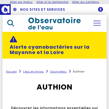
Aller au menu
Aller à la recherche
Aller au contenu
NOS SITES ET SERVICES
O
Rechercher dans le site
Actualité alerte :
Alerte cyanobactéries sur la
Mayenne et la Loire
Accueil
L'eau en Anjou
Cours d'eau
Authion
AUTHION
Découvrez les informations essentielles sur