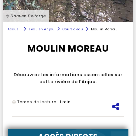
Vue du Moulin Moreau
© Damien Delforge
Accueil
L'eau en Anjou
Cours d'eau
Moulin Moreau
MOULIN MOREAU
Découvrez les informations essentielles sur
cette rivière de l’Anjou.
Temps de lecture :
1
min.
Pa