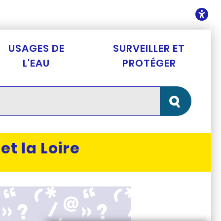
ontenu
O
USAGES DE
SURVEILLER ET
L'EAU
PROTÉGER
Lancer la re
t la Loire