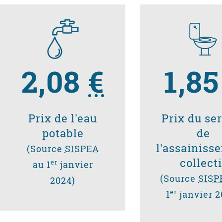
2,08
€
1,8
Prix de l'eau
Prix du se
potable
de
l'assainiss
(Source
SISPEA
collecti
er
au 1
janvier
(Source
SISP
2024)
er
1
janvier 2