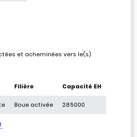
tées et acheminées vers le(s)
Filière
Capacité EH
te
Boue activée
285000
f