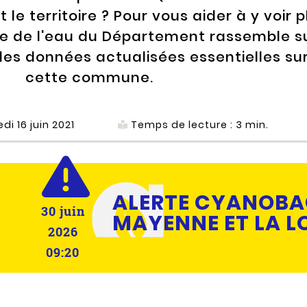
 le territoire ? Pour vous aider à y voir p
oire de l'eau du Département rassemble s
s données actualisées essentielles su
cette commune.
di 16 juin 2021
Temps de lecture :
3
min.
ACTUALITÉ ALERTE
ALERTE CYANOBAC
30 juin
MAYENNE ET LA L
2026
09:20